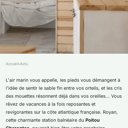
Accueil
›
Actu
ACTU
Camping à Royan : comment
L'air marin vous appelle, les pieds vous démangent à
l'idée de sentir le sable fin entre vos orteils, et les cris
trouver les sites avec les
des mouettes résonnent déjà dans vos oreilles... Vous
meilleures vues ?
rêvez de vacances à la fois reposantes et
revigorantes sur la côte atlantique française. Royan,
colette
•
17 décembre 2023
•
2 min de lecture
cette charmante station balnéaire du
Poitou