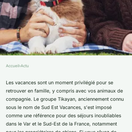
Accueil
›
Actu
ACTU
Quels sont les campings du
Les vacances sont un moment privilégié pour se
retrouver en famille, y compris avec vos animaux de
Groupe Tikayan les plus
compagnie. Le groupe Tikayan, anciennement connu
adaptés aux animaux de
sous le nom de Sud Est Vacances, s'est imposé
compagnie ?
comme une référence pour des séjours inoubliables
dans le Var et le Sud-Est de la France, notamment
colette
•
16 avril 2024
•
2 min de lecture