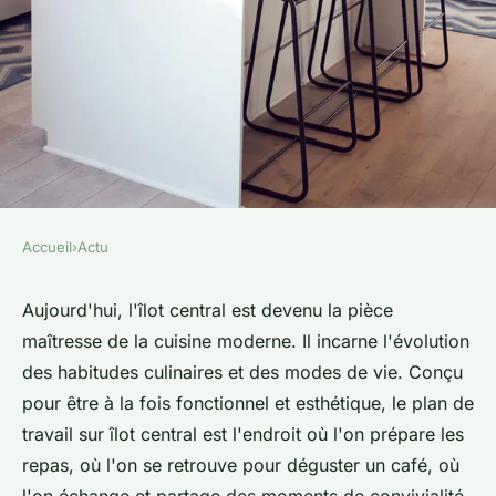
Accueil
›
Actu
ACTU
Les avantages d'un plan de
Aujourd'hui, l'îlot central est devenu la pièce
maîtresse de la cuisine moderne. Il incarne l'évolution
cuisine sur l'ilot central
des habitudes culinaires et des modes de vie. Conçu
pour être à la fois fonctionnel et esthétique, le plan de
colette
•
11 janvier 2024
•
2 min de lecture
travail sur îlot central est l'endroit où l'on prépare les
repas, où l'on se retrouve pour déguster un café, où