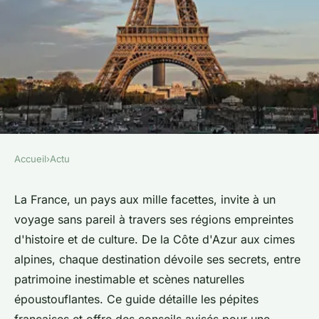
Accueil
›
Actu
ACTU
Tourisme en France : guide
La France, un pays aux mille facettes, invite à un
voyage sans pareil à travers ses régions empreintes
incontournable des
d'histoire et de culture. De la Côte d'Azur aux cimes
destinations
alpines, chaque destination dévoile ses secrets, entre
patrimoine inestimable et scènes naturelles
colette
•
6 juin 2024
•
2 min de lecture
époustouflantes. Ce guide détaille les pépites