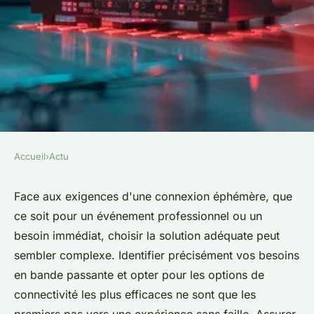
Accueil
›
Actu
ACTU
Solution rapide de connexion
Face aux exigences d'une connexion éphémère, que
ce soit pour un événement professionnel ou un
temporaire
besoin immédiat, choisir la solution adéquate peut
sembler complexe. Identifier précisément vos besoins
colette
•
16 mai 2024
•
2 min de lecture
en bande passante et opter pour les options de
connectivité les plus efficaces ne sont que les