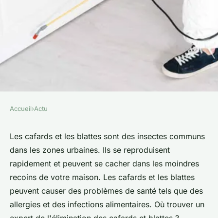
Accueil
›
Actu
ACTU
Où trouver un expert de
Les cafards et les blattes sont des insectes communs
dans les zones urbaines. Ils se reproduisent
l'élimination des cafards et
rapidement et peuvent se cacher dans les moindres
blattes ?
recoins de votre maison. Les cafards et les blattes
peuvent causer des problèmes de santé tels que des
colette
•
25 mars 2023
•
2 min de lecture
allergies et des infections alimentaires. Où trouver un