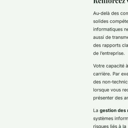
Renforcez 
Au-delà des com
solides compét
informatiques ne
aussi de transme
des rapports cla
de l’entreprise.
Votre capacité 
carrière. Par ex
des non-technici
lorsque vous r
présenter des a
La
gestion des 
systèmes informa
risques liés à l