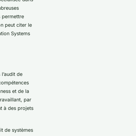
ombreuses
s permettre
 peut citer le
ation Systems
 l’audit de
 compétences
ness et de la
availlant, par
t à des projets
dit de systèmes