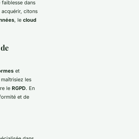
e faiblesse dans
acquérir, citons
onnées
, le
cloud
 de
ormes
et
maîtrisiez les
re le
RGPD
. En
formité et de
pécialisée dans