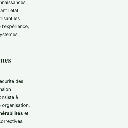
onnaissances
nt l’état
risant les
 l’expérience,
 systèmes
èmes
écurité des
nsion
onsiste à
 organisation.
nérabilités
et
orrectives.