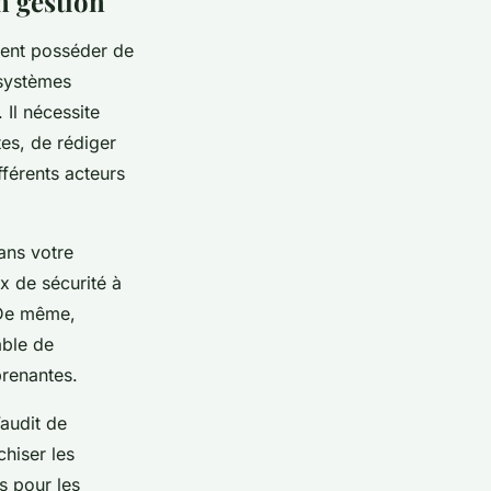
n gestion
ment posséder de
e systèmes
 Il nécessite
tes, de rédiger
fférents acteurs
ans votre
x de sécurité à
. De même,
able de
prenantes.
audit de
chiser les
s pour les