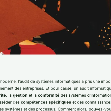
votre profil
oderne, l’audit de systèmes informatiques a pris une impor
nnement des entreprises. Et pour cause, un audit informatiq
une carrière dans
ité
, la
gestion
et la
conformité
des systèmes d’information
osséder des
compétences spécifiques
et des connaissance
 informatiques?
des systèmes et des processus. Comment alors, pouvez-vo