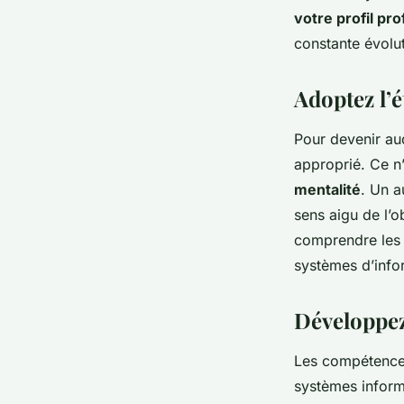
votre profil pr
constante évolu
colette
•
25 avril 2024
•
6 min de lecture
Adoptez l’é
Pour devenir aud
approprié. Ce n
mentalité
. Un a
sens aigu de l’o
comprendre les 
systèmes d’info
Développez
Les compétences
systèmes inform