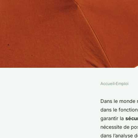
Accueil
›
Emploi
EMPLOI
Comment optimiser 
Dans le monde m
dans le fonctio
professionnel pour 
garantir la
sécur
nécessite de p
l'audit de systèmes
dans l’analyse 