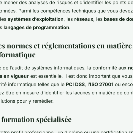
e mener des analyses de risques et d’identifier les points d
données. Parmi les compétences techniques que vous devez 
 les
systèmes d’exploitation
, les
réseaux
, les
bases de d
es
langages de programmation
.
les normes et réglementations en matière
nformatique
 de l’audit de systèmes informatiques, la conformité aux
n
s en vigueur
est essentielle. Il est donc important que vous 
ité informatique telles que le
PCI DSS
, l’
ISO 27001
ou enco
z être en mesure d’identifier les lacunes en matière de con
lutions pour y remédier.
 formation spécialisée
otre profil professionnel, un diplôme ou une certification s