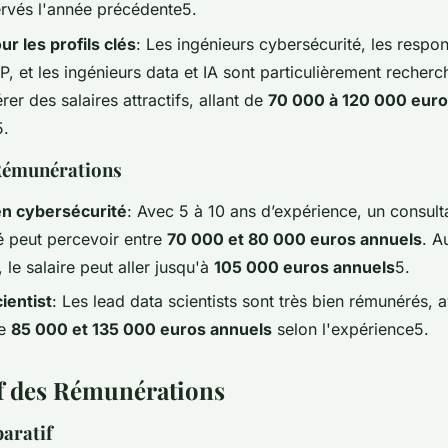
rvés l'année précédente5.
 les profils clés
: Les ingénieurs cybersécurité, les respo
 et les ingénieurs data et IA sont particulièrement recherc
er des salaires attractifs, allant de
70 000 à 120 000 euro
5.
Rémunérations
en cybersécurité
: Avec 5 à 10 ans d’expérience, un consult
é peut percevoir entre
70 000 et 80 000 euros annuels
. A
 le salaire peut aller jusqu'à
105 000 euros annuels
5.
ientist
: Les lead data scientists sont très bien rémunérés, 
re
85 000 et 135 000 euros annuels
selon l'expérience5.
f des Rémunérations
aratif