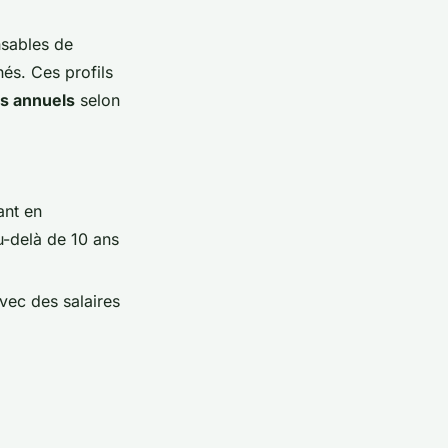
nsables de
hés. Ces profils
s annuels
selon
ant en
u-delà de 10 ans
avec des salaires