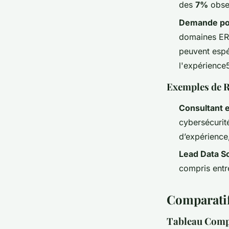
des
7%
obse
Demande pour
domaines ERP,
peuvent espér
l'expérience
Exemples de 
Consultant 
cybersécurit
d’expérience,
Lead Data Sc
compris ent
Comparati
Tableau Comp