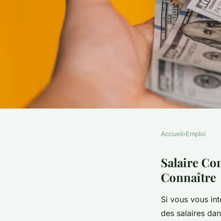
Accueil
›
Emploi
EMPLOI
Salaire consultant e
Salaire Co
Connaître
comparatif des rém
Si vous vous in
connaître
des salaires dan