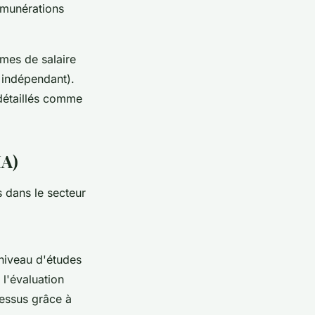
émunérations
rmes de salaire
u indépendant).
détaillés comme
IA)
s dans le secteur
 niveau d'études
l'évaluation
cessus grâce à