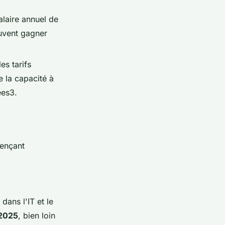
alaire annuel de
euvent gagner
es tarifs
 la capacité à
ées3.
uençant
dans l'IT et le
2025
, bien loin