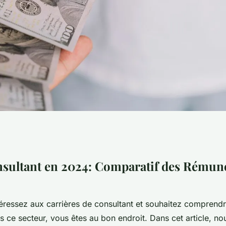
n 2024 :
nsultant en 2024: Comparatif des Rémun
unérations à
téressez aux carrières de consultant et souhaitez comprend
s ce secteur, vous êtes au bon endroit. Dans cet article, no