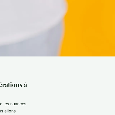
érations à
re les nuances
us allons