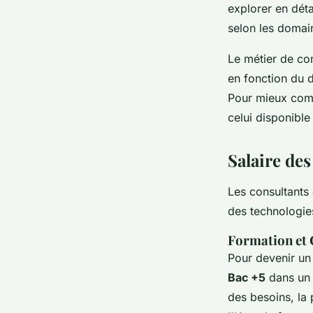
explorer en déta
selon les domain
colette
•
21 janvier 2025
•
5 min de lecture
Le métier de con
en fonction du d
Pour mieux comp
celui disponible
Salaire des
Les consultants 
des technologies
Formation et
Pour devenir un 
Bac +5
dans un 
des besoins, la 