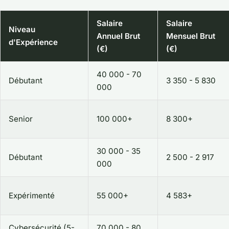
Salaire
Salaire
Niveau
Annuel Brut
Mensuel Brut
d'Expérience
(€)
(€)
40 000 - 70
Débutant
3 350 - 5 830
000
Senior
100 000+
8 300+
30 000 - 35
Débutant
2 500 - 2 917
000
Expérimenté
55 000+
4 583+
Cybersécurité (5-
70 000 - 80