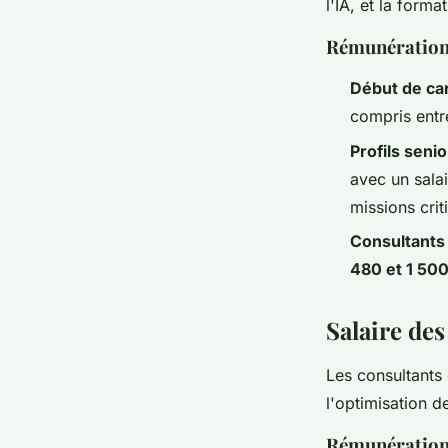
l'IA, et la form
Rémunératio
Début de ca
compris ent
Profils senio
avec un sala
missions cri
Consultants
480 et 1 500
Salaire des
Les consultants 
l'optimisation d
Rémunératio