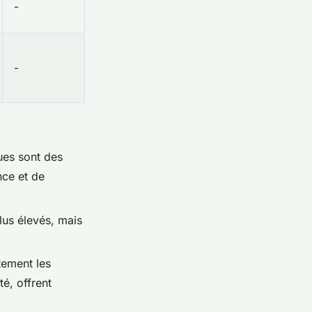
-
-
ues sont des
nce et de
lus élevés, mais
tement les
é, offrent