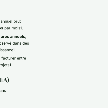
 annuel brut
os
par mois1.
uros annuels
,
observé dans des
issance1.
 facturer entre
rojets1.
SEA)
dans