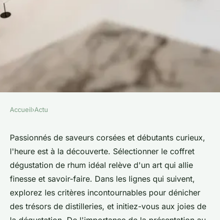
Accueil
›
Actu
ACTU
Découvrez le coffret
Passionnés de saveurs corsées et débutants curieux,
l'heure est à la découverte. Sélectionner le coffret
dégustation de rhum idéal
dégustation de rhum idéal relève d'un art qui allie
finesse et savoir-faire. Dans les lignes qui suivent,
colette
•
20 mai 2024
•
3 min de lecture
explorez les critères incontournables pour dénicher
des trésors de distilleries, et initiez-vous aux joies de