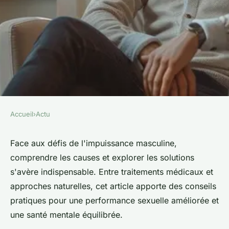
Accueil
›
Actu
ACTU
Surmonter les problèmes
Face aux défis de l'impuissance masculine,
comprendre les causes et explorer les solutions
masculins efficacement
s'avère indispensable. Entre traitements médicaux et
approches naturelles, cet article apporte des conseils
colette
•
22 mai 2024
•
2 min de lecture
pratiques pour une performance sexuelle améliorée et
une santé mentale équilibrée.