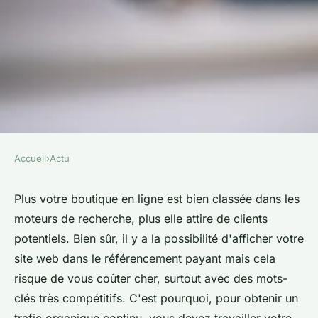
Accueil
›
Actu
ACTU
5 conseils SEO pour les
Plus votre boutique en ligne est bien classée dans les
moteurs de recherche, plus elle attire de clients
boutiques en ligne
potentiels. Bien sûr, il y a la possibilité d'afficher votre
site web dans le référencement payant mais cela
colette
•
21 mars 2023
•
3 min de lecture
risque de vous coûter cher, surtout avec des mots-
clés très compétitifs. C'est pourquoi, pour obtenir un