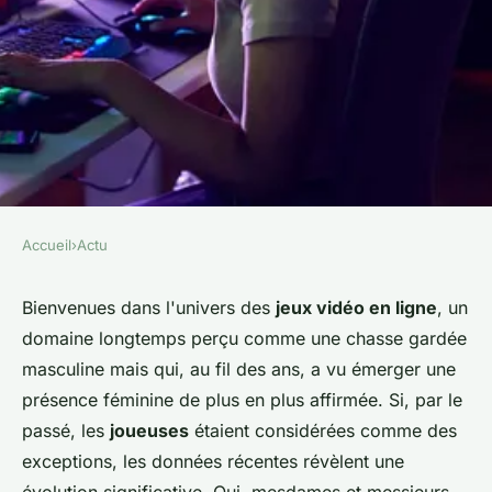
Accueil
›
Actu
ACTU
Evolution de la communauté
Bienvenues dans l'univers des
jeux vidéo en ligne
, un
domaine longtemps perçu comme une chasse gardée
des gamers en ligne : une
masculine mais qui, au fil des ans, a vu émerger une
tendance croissante chez les
présence féminine de plus en plus affirmée. Si, par le
femmes
passé, les
joueuses
étaient considérées comme des
exceptions, les données récentes révèlent une
colette
•
11 décembre 2023
•
2 min de lecture