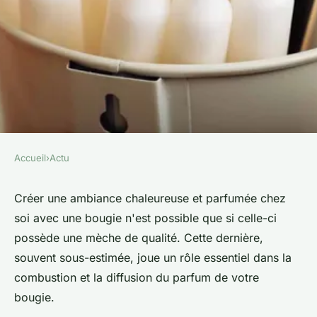
Accueil
›
Actu
ACTU
Quelles sont les étapes pour
Créer une ambiance chaleureuse et parfumée chez
soi avec une bougie n'est possible que si celle-ci
fabriquer une mèche de
possède une mèche de qualité. Cette dernière,
bougie de qualité à la maison ?
souvent sous-estimée, joue un rôle essentiel dans la
combustion et la diffusion du parfum de votre
colette
•
26 février 2024
•
2 min de lecture
bougie.